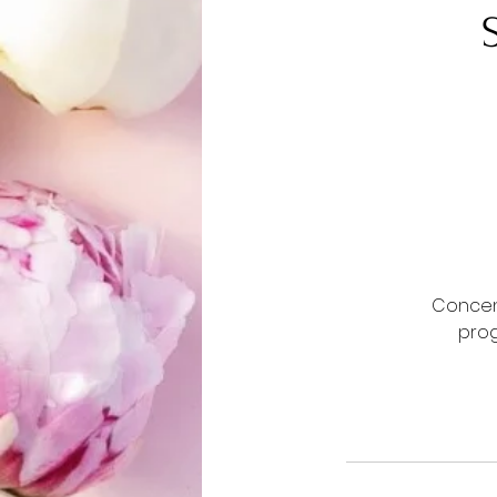
Concent
prog