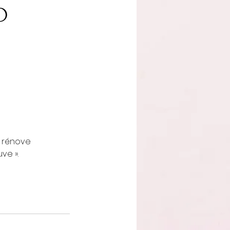
O
n rénove
ve ».