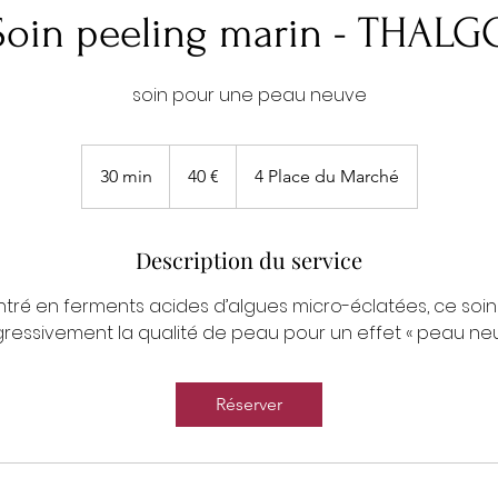
Soin peeling marin - THALG
soin pour une peau neuve
40
euros
30 min
3
40 €
4 Place du Marché
0
m
Description du service
i
n
ré en ferments acides d’algues micro-éclatées, ce soi
ressivement la qualité de peau pour un effet « peau neu
Réserver