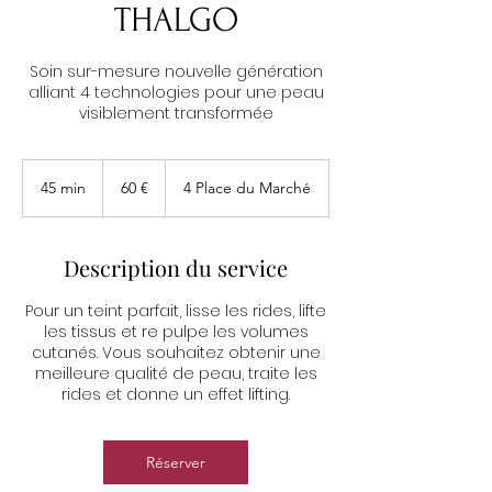
THALGO
Soin sur-mesure nouvelle génération
alliant 4 technologies pour une peau
visiblement transformée
60
euros
45 min
4
60 €
4 Place du Marché
5
m
i
Description du service
n
Pour un teint parfait, lisse les rides, lifte
les tissus et re pulpe les volumes
cutanés. Vous souhaitez obtenir une
meilleure qualité de peau, traite les
rides et donne un effet lifting.
Réserver