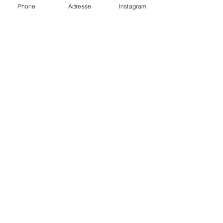
Phone
Adresse
Instagram
Institut Magnetic Studio beauté
4 place du Marché
41170 Mondoubleau, France
secretariatstudiobeaute@yahoo.com
06 83 17 88 97
Mentions légales et politique de confidentialité