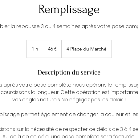
Remplissage
ler la repousse 3 ou 4 semaines après votre pose comp
46
euros
1 h
1
46 €
4 Place du Marché
Description du service
s après votre pose complète nous opérons le remplissa
ccourcissons la longueur. Cette opération est importante
vos ongles naturels. Ne négligez pas les délais !
plissage permet également de changer la couleur et les 
sistons sur la nécessité de respecter ce délais de 3 à 4 s
Au delà de ce délai une pose complète sera facturée!