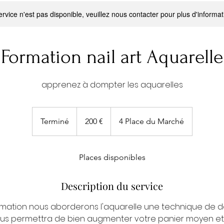
rvice n'est pas disponible, veuillez nous contacter pour plus d'informat
Formation nail art Aquarelle
apprenez à dompter les aquarelles
200
euros
Terminé
T
200 €
4 Place du Marché
e
r
m
Places disponibles
i
n
Description du service
é
rmation nous aborderons l'aquarelle une technique de d
ous permettra de bien augmenter votre panier moyen et 