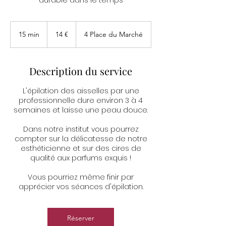
14
euros
15 min
1
14 €
4 Place du Marché
5
m
i
Description du service
n
L'épilation des aisselles par une
professionnelle dure environ 3 à 4
semaines et laisse une peau douce.
Dans notre institut vous pourrez
compter sur la délicatesse de notre
esthéticienne et sur des cires de
qualité aux parfums exquis !
Vous pourriez même finir par
apprécier vos séances d'épilation.
Réserver