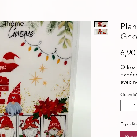
Pla
Gn
6,90
Offrez
expéri
avec n
=gnom
Quantit
pour é
offran
incroy
à la cr
Expéditi
notre 
propos
Préc