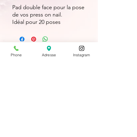
Pad double face pour la pose
de vos press on nail.
Idéal pour 20 poses
Institut Magnetic Studio beauté
Phone
Adresse
Instagram
4 place du Marché
41170 Mondoubleau, France
secretariatstudiobeaute@yahoo.com
06 83 17 88 97
Mentions légales et politique de confidentialité