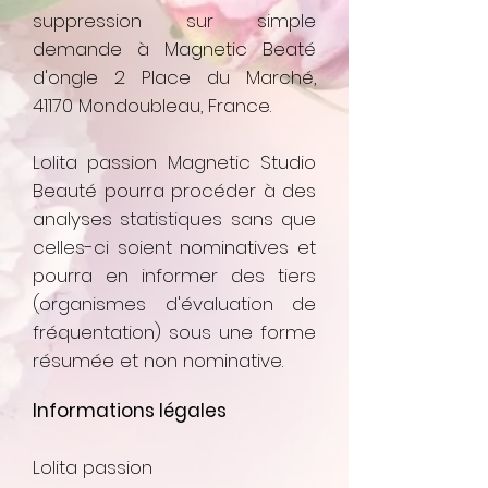
suppression sur simple
demande à Magnetic Beaté
d'ongle 2 Place du Marché,
41170 Mondoubleau, France
.
Lolita passion Magnetic Studio
Beauté pourra procéder à des
analyses statistiques sans que
celles-ci soient nominatives et
pourra en informer des tiers
(organismes d'évaluation de
fréquentation) sous une forme
résumée et non nominative.
Informations légales
Lolita passion