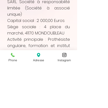
S.A.R.L Société à responsabilité
limitée (Société à associé
unique)
Capital social : 2 000,00 Euros
Siège sociale : 4 place du
marché, 41170 MONDOUBLEAU
Activité principale : Prothésiste
ongulaire, formation et institut
de beauté, soins visage et
corps épilation définitive. Vente
Phone
Adresse
Instagram
de produit et accessoires
d'onglerie, Institut de beauté.
Remerciement photos :
...